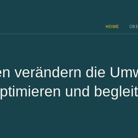
HOME
ÜB
ren verändern die Umw
optimieren und beglei